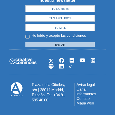
nuestra newsletter
He leído y acepto las
condiciones
ENVIAR
Plaza de la Cibeles,
Aviso legal
Menú
Canal
s/n | 28014 Madrid,
informantes
España. Tel: +34 91
del
Contato
595 48 00
Mapa web
pie