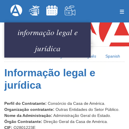
Pular
Formulari
Menú Superior
para
o
conteúdo
informação legal e
principal
jurídica
English
Português
Spanish
Informação legal e
jurídica
Perfil do Contratante:
Consórcio da Casa de América.
Organização contratante:
Outras Entidades do Setor Público.
Nome da Administração:
Administração Geral do Estado.
Órgão Contratante:
Direção Geral da Casa de América.
CIF:
Q2801223E