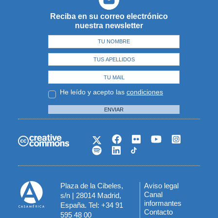
Reciba en su correo electrónico
nuestra newsletter
He leído y acepto las
condiciones
ENVIAR
Plaza de la Cibeles,
Aviso legal
Menú
Canal
s/n | 28014 Madrid,
informantes
España. Tel: +34 91
del
Contacto
595 48 00