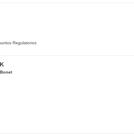
suntos Regulatorios
EK
 Bonet