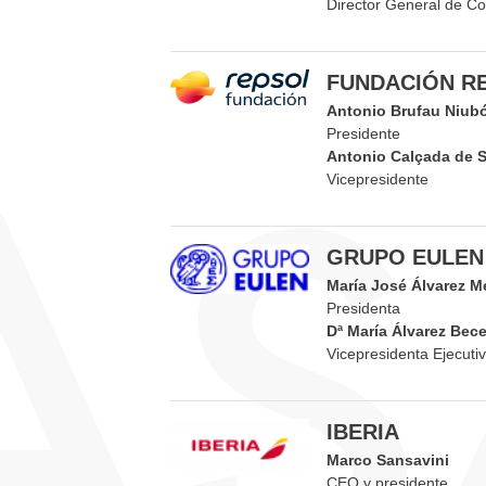
Director General de Co
FUNDACIÓN R
Antonio Brufau Niub
Presidente
Antonio Calçada de 
Vicepresidente
GRUPO EULEN
María José Álvarez M
Presidenta
Dª María Álvarez Becer
Vicepresidenta Ejecuti
IBERIA
Marco Sansavini
CEO y presidente