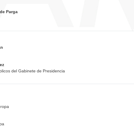
 de Parga
án
ez
blicos del Gabinete de Presidencia
uropa
pa