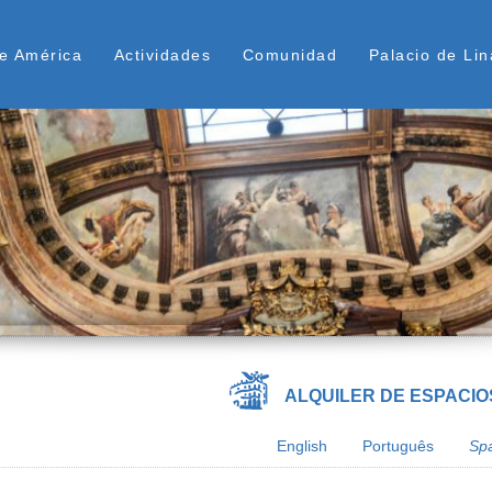
Pasar
ú Superior
al
e América
Actividades
Comunidad
Palacio de Lin
contenido
principal
ALQUILER DE ESPACIO
English
Português
Sp