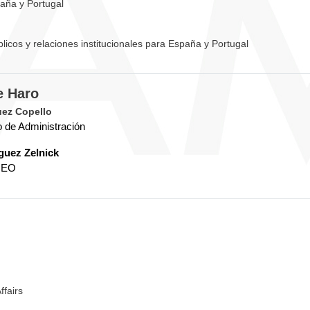
aña y Portugal
licos y relaciones institucionales para España y Portugal
e Haro
uez Copello
o de Administración
guez Zelnick
 CEO
ffairs