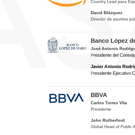
Country Lead para Esp
David Blázquez
Director de asuntos púb
Banco López d
José Antonio Rodríg
P
residente del Consej
Javier Antonio Rodrí
P
residente Ejecutivo
BBVA
Carlos Torres Vila
Presidente
John Rutherford
Global Head of Public A