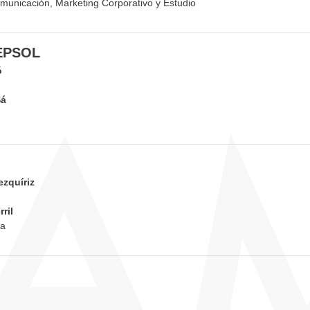
municación, Marketing Corporativo y Estudio
EPSOL
ó
Sá
ezquíriz
ril
va