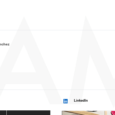
nchez
LinkedIn