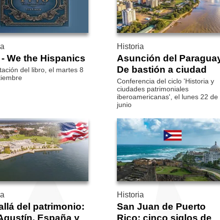
ia
Historia
 - We the Hispanics
Asunción del Paraguay
De bastión a ciudad
ación del libro, el martes 8
tiembre
Conferencia del ciclo 'Historia y
ciudades patrimoniales
iberoamericanas', el lunes 22 de
junio
ia
Historia
llá del patrimonio:
San Juan de Puerto
Agustín, España y
Rico: cinco siglos de