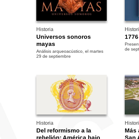
Historia
Histor
Universos sonoros
1776
mayas
Present
de sep
Análisis arqueoacústico, el martes
29 de septiembre
Historia
Histor
Del reformismo a la
Más a
rebelión: América bajo
San 