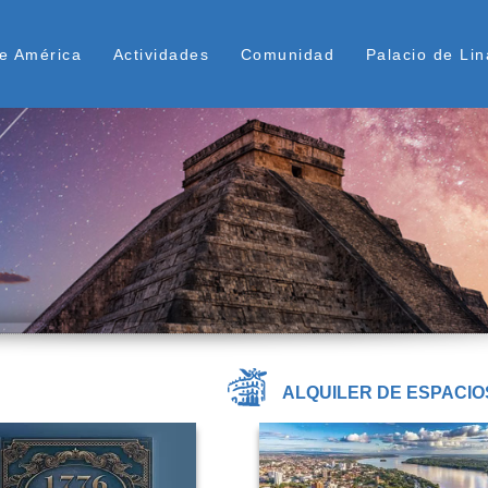
Pasar
ú Superior
al
e América
Actividades
Comunidad
Palacio de Lin
contenido
principal
ALQUILER DE ESPACIO