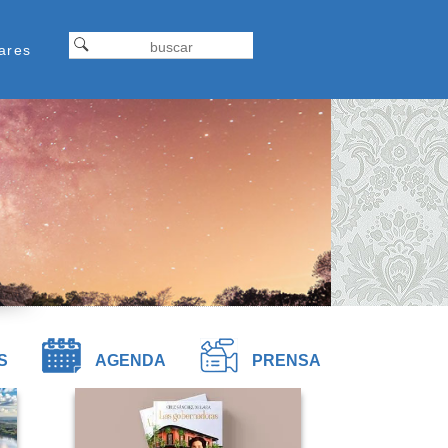
Formulariodebusqueda
ap
Buscar
ares
tel
S
AGENDA
PRENSA