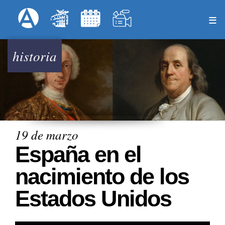
Pasar
Formulari
Menú Superior
al
contenido
principal
historia
19 de marzo
España en el
nacimiento de los
Estados Unidos