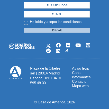
He leído y acepto las
condiciones
ENVIAR
Plaza de la Cibeles,
Aviso legal
Menú
Canal
s/n | 28014 Madrid,
informantes
España. Tel: +34 91
del
Contacto
595 48 00
Mapa web
pie
© Casa de América, 2026