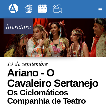
Pasar
Formulari
Menú Superior
al
contenido
principal
literatura
19 de septiembre
Ariano - O
Cavaleiro Sertanejo
Os Ciclomáticos
Companhia de Teatro