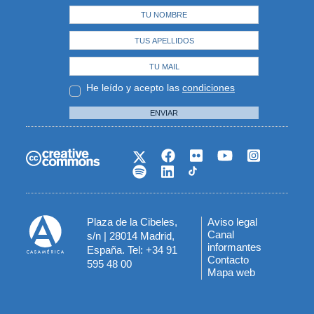
He leído y acepto las
condiciones
ENVIAR
Plaza de la Cibeles,
Aviso legal
Menú
Canal
s/n | 28014 Madrid,
informantes
España. Tel: +34 91
del
Contacto
595 48 00
Mapa web
pie