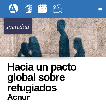
Pasar
Formulari
Menú Superior
al
contenido
principal
sociedad
Hacia un pacto
global sobre
refugiados
Acnur