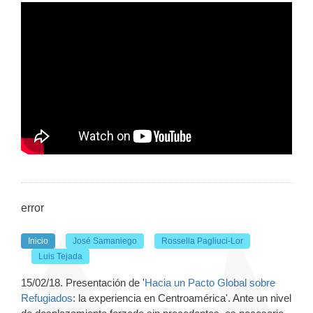
error
Inicio
José Samaniego
Rossella Pagliuci-Lor
Luis Tejada
15/02/18. Presentación de '
Hacia un Pacto Global sobre
Refugiados
: la experiencia en Centroamérica'.
Ante un nivel