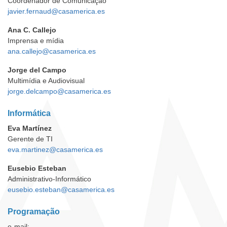
Coordenador de Comunicação
javier.fernaud@casamerica.es
Ana C. Callejo
Imprensa e mídia
ana.callejo@casamerica.es
Jorge del Campo
Multimídia e Audiovisual
jorge.delcampo@casamerica.es
Informática
Eva Martínez
Gerente de TI
eva.martinez@casamerica.es
Eusebio Esteban
Administrativo-Informático
eusebio.esteban@casamerica.es
Programação
e-mail: