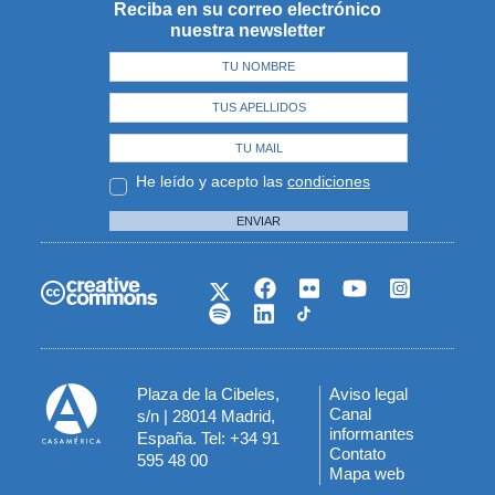
Reciba en su correo electrónico
nuestra newsletter
He leído y acepto las
condiciones
ENVIAR
Plaza de la Cibeles,
Aviso legal
Menú
Canal
s/n | 28014 Madrid,
informantes
España. Tel: +34 91
del
Contato
595 48 00
Mapa web
pie