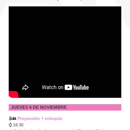
JUEVES 6 DE NOVIEMBRE
👥
🎬
Proyección + coloquio
⌚️ 18.30