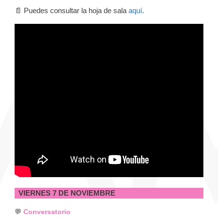
📄 Puedes consultar la hoja de sala
aquí
.
VIERNES 7 DE NOVIEMBRE
💬
Conversatorio