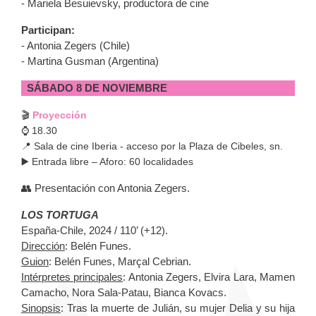
- Mariela Besuievsky, productora de cine
Participan:
- Antonia Zegers (Chile)
- Martina Gusman (Argentina)
SÁBADO 8 DE NOVIEMBRE
🎬
Proyección
⌚️ 18.30
📍 Sala de cine Iberia - acceso por la Plaza de Cibeles, sn.
▶️ Entrada libre – Aforo: 60 localidades
👥 Presentación con Antonia Zegers.
LOS TORTUGA
España-Chile, 2024 / 110’ (+12).
Dirección
: Belén Funes.
Guion
: Belén Funes, Marçal Cebrian.
Intérpretes principales
: Antonia Zegers, Elvira Lara, Mamen
Camacho, Nora Sala-Patau, Bianca Kovacs.
Sinopsis
: Tras la muerte de Julián, su mujer Delia y su hija