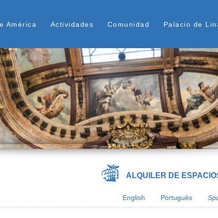
Pasar
ú Superior
al
e América
Actividades
Comunidad
Palacio de Lin
contenido
principal
ALQUILER DE ESPACIO
English
Português
Sp