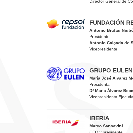
Director General de Co
FUNDACIÓN R
Antonio Brufau Niub
Presidente
Antonio Calçada de 
Vicepresidente
GRUPO EULEN
María José Álvarez M
Presidenta
Dª María Álvarez Becer
Vicepresidenta Ejecuti
IBERIA
Marco Sansavini
CEO y presidente