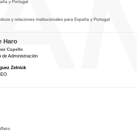
aña y Portugal
licos y relaciones institucionales para España y Portugal
e Haro
uez Copello
o de Administración
guez Zelnick
 CEO
ffairs