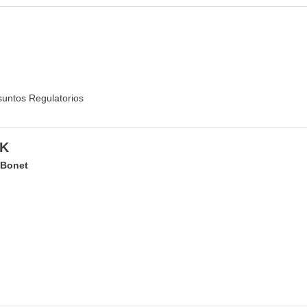
suntos Regulatorios
EK
 Bonet