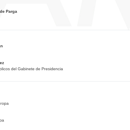
 de Parga
án
ez
blicos del Gabinete de Presidencia
uropa
pa