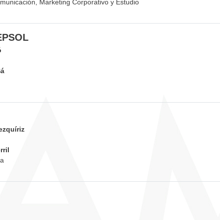
municación, Marketing Corporativo y Estudio
EPSOL
ó
Sá
ezquíriz
ril
va