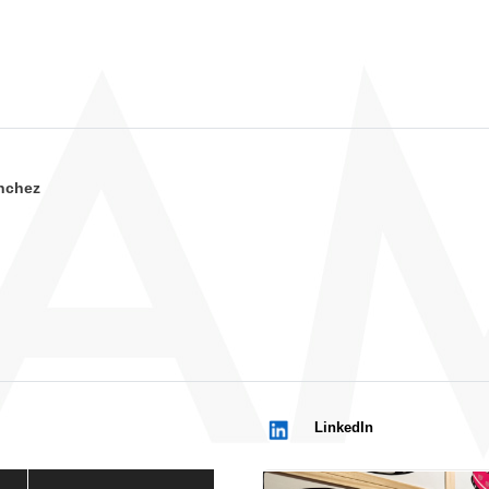
nchez
LinkedIn