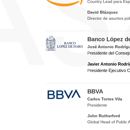
Country Lead para Esp
David Blázquez
Director de asuntos púb
Banco López d
José Antonio Rodríg
P
residente del Consej
Javier Antonio Rodrí
P
residente Ejecutivo
BBVA
Carlos Torres Vila
Presidente
John Rutherford
Global Head of Public A