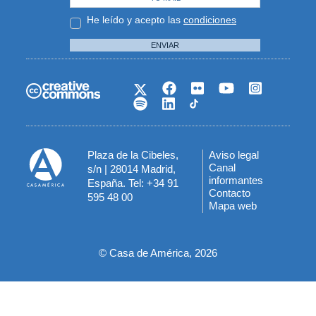
He leído y acepto las
condiciones
ENVIAR
Plaza de la Cibeles,
Aviso legal
Menú
Canal
s/n | 28014 Madrid,
informantes
España. Tel: +34 91
del
Contacto
595 48 00
Mapa web
pie
© Casa de América, 2026