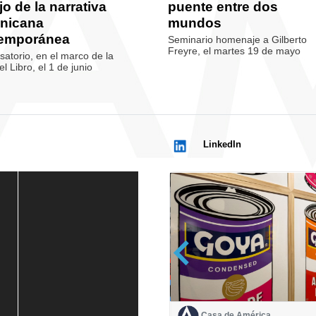
o de la narrativa
puente entre dos
nicana
mundos
emporánea
Seminario homenaje a Gilberto
Freyre, el martes 19 de mayo
atorio, en el marco de la
el Libro, el 1 de junio
LinkedIn
Casa de América
Casa de América