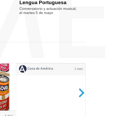
Lengua Portuguesa
Conversatorio y actuación musical,
el martes 5 de mayo
Casa de América
1 mes
Casa de Amé