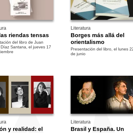
tura
Literatura
las riendas tensas
Borges más allá del
orientalismo
ación del libro de Juan
 Díaz Santana, el jueves 17
Presentación del libro, el lunes 2
tiembre
de junio
tura
Literatura
ón y realidad: el
Brasil y España. Un