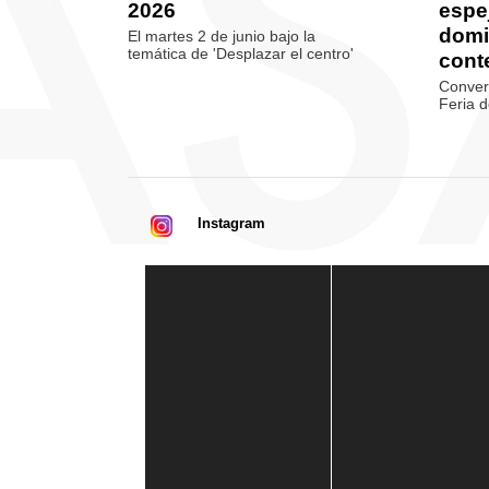
2026
espej
domi
El martes 2 de junio bajo la
temática de 'Desplazar el centro'
cont
Convers
Feria d
Instagram
Casa de América