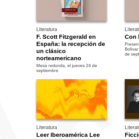
Literatura
Litera
F. Scott Fitzgerald en
Con 
España: la recepción de
Present
Bolívar
un clásico
de sep
norteamericano
Mesa redonda, el jueves 24 de
septiembre
Literatura
Litera
Leer Iberoamérica Lee
Ficci