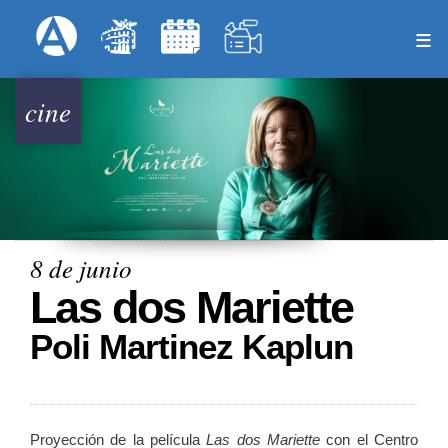
Pasar
Formulari
Menú Superior
al
contenido
principal
cine
8 de junio
Las dos Mariette
Poli Martinez Kaplun
Proyección de la película
Las dos Mariette
con el Centro