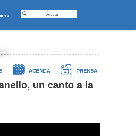
Formulariodebusqueda
ap
Buscar
ares
tel
S
AGENDA
PRENSA
nello, un canto a la