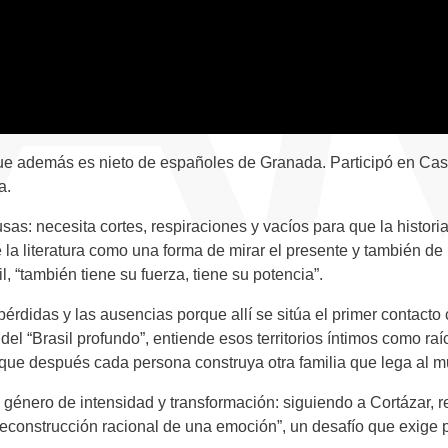
, que además es nieto de españoles de Granada. Participó en C
a.
usas: necesita cortes, respiraciones y vacíos para que la histor
e la literatura como una forma de mirar el presente y también de r
l, “también tiene su fuerza, tiene su potencia”.
s pérdidas y las ausencias porque allí se sitúa el primer contac
 “Brasil profundo”, entiende esos territorios íntimos como raí
unque después cada persona construya otra familia que lega al 
 género de intensidad y transformación: siguiendo a Cortázar, r
 reconstrucción racional de una emoción”, un desafío que exige p