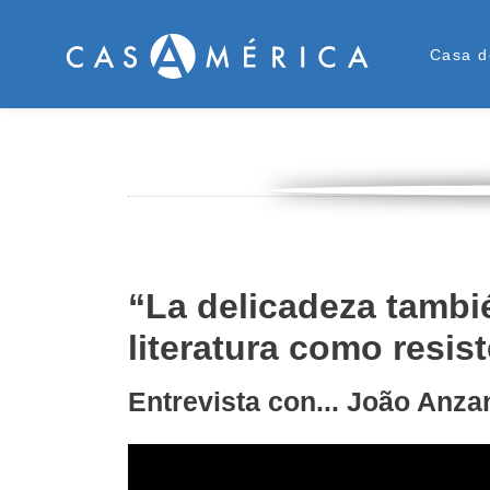
Men
Casa d
“La delicadeza tambié
literatura como resis
Entrevista con... João Anza