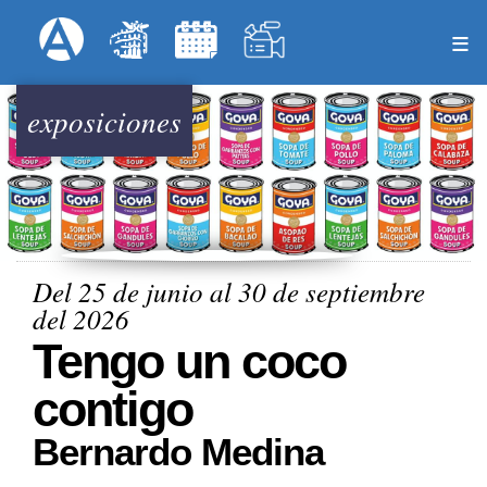
Pasar
Formulari
Menú Superior
al
contenido
principal
exposiciones
Del 25 de junio al 30 de septiembre
del 2026
Tengo un coco
contigo
Bernardo Medina