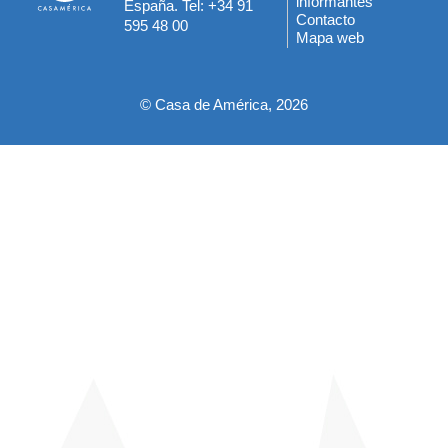
informantes
España. Tel: +34 91
del
Contacto
595 48 00
Mapa web
pie
© Casa de América, 2026