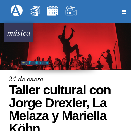
Pasar
Formulari
Menú Superior
al
contenido
principal
música
24 de enero
Taller cultural con
Jorge Drexler, La
Melaza y Mariella
Köhn