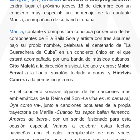
tendrá lugar el próximo jueves 18 de diciembre con un
concierto muy especial: un homenaje de la cantante
Marilia, acompañada de su banda cubana.
Marilia
, cantante y compositora conocida por ser una de las
componentes de Ella Baila Sola y artista con tres álbumes
bajo su propio nombre, celebrará el centenario de "La
Guarachera de Cuba" en un concierto único en el que
estará acompañada por una banda de músicos cubanos:
Gito Maletá
a la dirección musical, teclado y coros;
Mabel
Ferval
a la flauta, saxofón, teclado y coros; y
Hidelvis
Cabrera
a la percusión y coros.
En el concierto sonarán algunas de las canciones más
emblemáticas de la Reina del Son -
La vida es un carnaval,
Oye como va
-, junto a canciones populares de la propia
trayectoria de Marilia -
Cuando los sapos bailen flamenco,
Amores de barra
-, con un sonido fusionado para esta
ocasión especial. Vamos a celebrar estas fechas
navideñas con el calor irremplazable de dos voces
femeninas queridas que hacen honor con su camino a