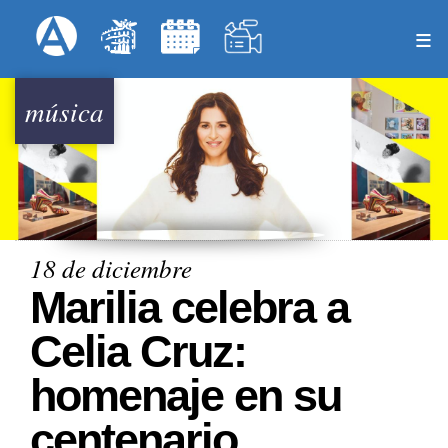
Pasar
Formulari
Menú Superior
al
contenido
principal
música
18 de diciembre
Marilia celebra a
Celia Cruz:
homenaje en su
centenario