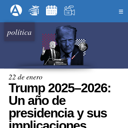
Pasar
Formulari
Menú Superior
al
contenido
principal
política
22 de enero
Trump 2025–2026:
Un año de
presidencia y sus
implicaciones