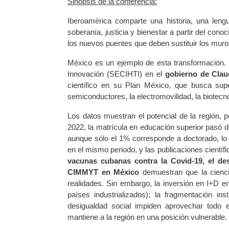
Sinopsis de la conferencia:
Iberoamérica comparte una historia, una leng
soberanía, justicia y bienestar a partir del cono
los nuevos puentes que deben sustituir los muros
México es un ejemplo de esta transformación. 
Innovación (SECIHTI) en el
gobierno de Cla
científico en su Plan México, que busca supe
semiconductores, la electromovilidad, la biotecnol
Los datos muestran el potencial de la región, 
2022, la matrícula en educación superior pasó d
aunque sólo el 1% corresponde a doctorado, lo 
en el mismo periodo, y las publicaciones cient
vacunas cubanas contra la Covid-19, el de
CIMMYT en México
demuestran que la ciencia
realidades. Sin embargo, la inversión en I+D e
países industrializados); la fragmentación in
desigualdad social impiden aprovechar todo el
mantiene a la región en una posición vulnerable.