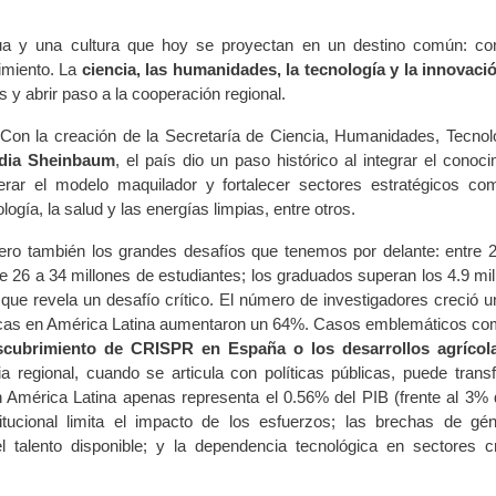
ua y una cultura que hoy se proyectan en un destino común: con
cimiento. La
ciencia, las humanidades, la tecnología y la innovac
 y abrir paso a la cooperación regional.
Con la creación de la Secretaría de Ciencia, Humanidades, Tecnol
udia Sheinbaum
, el país dio un paso histórico al integrar el conoci
rar el modelo maquilador y fortalecer sectores estratégicos co
ogía, la salud y las energías limpias, entre otros.
pero también los grandes desafíos que tenemos por delante: entre 
e 26 a 34 millones de estudiantes; los graduados superan los 4.9 mil
que revela un desafío crítico. El número de investigadores creció 
íficas en América Latina aumentaron un 64%. Casos emblemáticos co
scubrimiento de CRISPR en España o los desarrollos agrícol
 regional, cuando se articula con políticas públicas, puede trans
n América Latina apenas representa el 0.56% del PIB (frente al 3% 
stitucional limita el impacto de los esfuerzos; las brechas de gé
 talento disponible; y la dependencia tecnológica en sectores cr