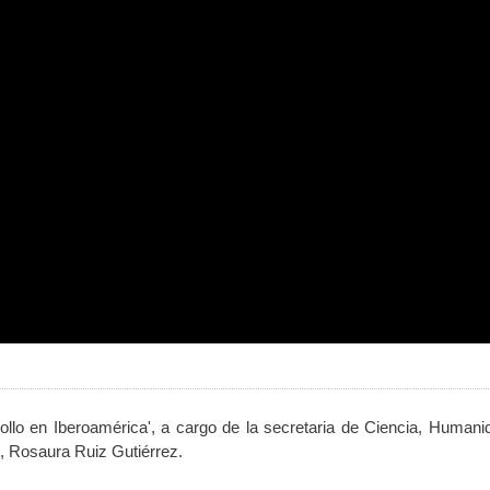
llo en Iberoamérica', a cargo de la secretaria de Ciencia, Humani
, Rosaura Ruiz Gutiérrez.