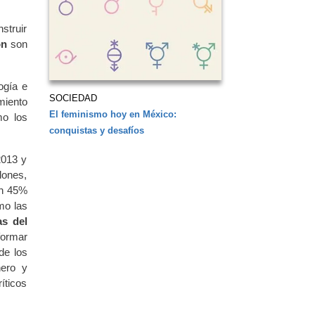
struir
ión
son
ogía e
SOCIEDAD
miento
El feminismo hoy en México:
mo los
conquistas y desafíos
2013 y
lones,
un 45%
mo las
as del
formar
de los
nero y
íticos