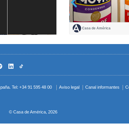
Casa de América
Casa de América
1 mes
spaña. Tel: +34 91 595 48 00
Aviso legal
Canal informantes
C
Menú
del
pie
© Casa de América, 2026