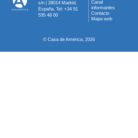
Menú
Canal
s/n | 28014 Madrid,
informantes
España. Tel: +34 91
del
Contacto
595 48 00
Mapa web
pie
© Casa de América, 2026