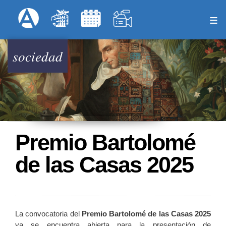
Pasar
Formulari
Menú Superior
al
contenido
principal
sociedad
Premio Bartolomé
de las Casas 2025
La convocatoria del
Premio Bartolomé de las Casas 2025
ya se encuentra abierta para la presentación de