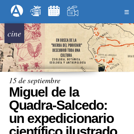
Pasar
Formulari
Menú Superior
al
contenido
principal
cine
15 de septiembre
Miguel de la
Quadra-Salcedo:
un expedicionario
científico ilustrado