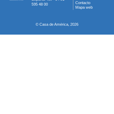
del
Contacto
595 48 00
Mapa web
pie
© Casa de América, 2026