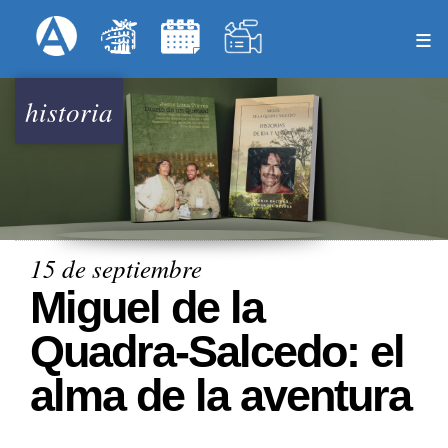
Pasar
Formulari
Menú Superior
al
contenido
principal
historia
15 de septiembre
Miguel de la
Quadra-Salcedo: el
alma de la aventura